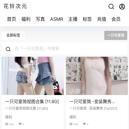
花铃次元
首页
福利
写真
ASMR
主播
标签
充值
会员
全部标签
一只可爱简
一只可爱简视图合集 [11.8G]
一只可爱简 -变装舞秀
[1v/357]
一只可爱简视图合集 [11.8G]
一只可爱简 -变装舞秀 [1v/357]
福利
福利
946
0
639
0