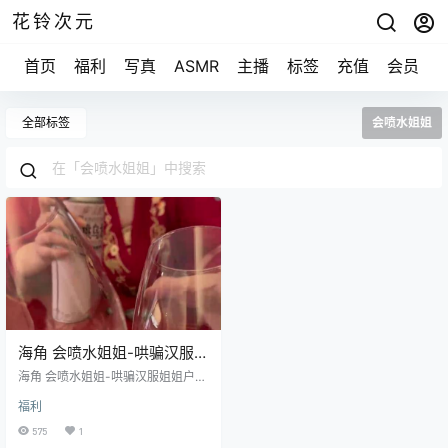
花铃次元
首页
福利
写真
ASMR
主播
标签
充值
会员
全部标签
会喷水姐姐
海角 会喷水姐姐-哄骗汉服姐
姐户外游戏 [1v/1.36G]
海角 会喷水姐姐-哄骗汉服姐姐户外
游戏 [1v/1.36G]
福利
575
1