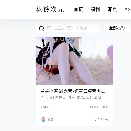
花铃次元
首页
福利
写真
A
全部标签
兰兰小苍 耀嘉音-纯享口腔音 舔耳
吸溜 吃耳 [1V/367M]
兰兰小苍 耀嘉音-纯享口腔音 舔耳 吸溜 吃
耳 [1V/367M]
ASMR
83
0
花姐
9 个月前