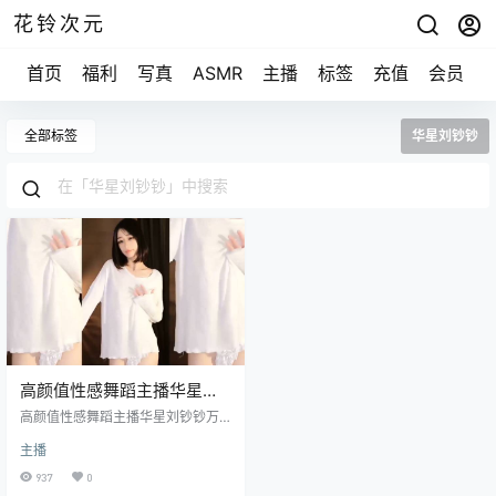
花铃次元
首页
福利
写真
ASMR
主播
标签
充值
会员
全部标签
华星刘钞钞
高颜值性感舞蹈主播华星刘
钞钞万元定制舞蹈合集
高颜值性感舞蹈主播华星刘钞钞万
[17v+1.95G]
元定制舞蹈合集 [17v+1.95G]
主播
937
0