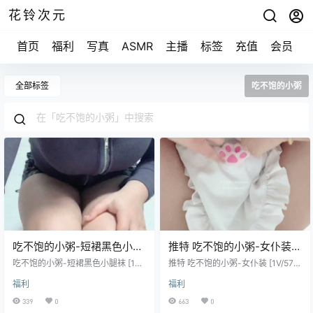
花铃次元
首页
福利
写真
ASMR
主播
标签
充值
会员
全部标签
吃不饱的小粥
吃不饱的小粥-短裙黑色小腿
推特 吃不饱的小粥-女仆装
袜 [1V/154M]
[1V/579M]
吃不饱的小粥-短裙黑色小腿袜 [1V/
推特 吃不饱的小粥-女仆装 [1V/579
154M]
M]
福利
福利
339
0
663
0