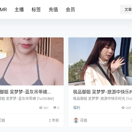
SMR
主播
标签
充值
会员
文章
御姐 吴梦梦-蓝灰吊带裙
极品御姐 吴梦梦-旅游中快乐
/308M]
[1v/1.03G]
姐 吴梦梦-蓝灰吊带裙 [1v/308M]
极品御姐 吴梦梦-旅游中快乐时光 [1v/1
G]
361
0
福利
269
花姐
2 年前
花姐