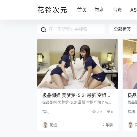
花铃次元
首页
福利
写真
A
全部标签
极品御姐 吴梦梦-5.31最新 空姐互
极品
动 [1V/710M]
[1v
极品御姐 吴梦梦-5.31最新 空姐互动 [1V/71
极品御
0M]
福利
285
0
福利
花姐
2 年前