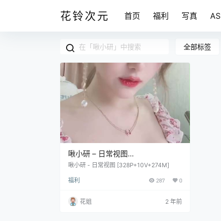
花铃次元
首页
福利
写真
A
全部标签
啾小研 – 日常视图
[328P+10V+274M]
啾小研 - 日常视图 [328P+10V+274M]
福利
287
0
花姐
2 年前