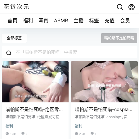
花铃次元
首页
福利
写真
ASMR
主播
标签
充值
会员
全部标签
喵帕斯不是怕死喵
喵帕斯不是怕死喵-绝区零妮
喵帕斯不是怕死喵-cosplay
可情景 [1V/39.2M]
付费视频图片合集
喵帕斯不是怕死喵-绝区零妮可情景
喵帕斯不是怕死喵-cosplay付费视
[1V/39.2M]
[188p/9v/345M]
频图片合集 [188p/9v/345M]
福利
福利
1.3k
0
2.2k
1