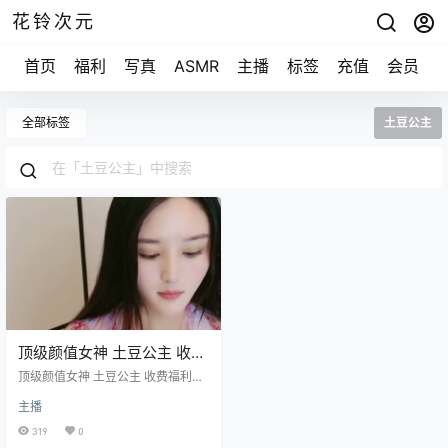
花铃次元
首页
福利
写真
ASMR
主播
标签
充值
会员
全部标签
土豆公主
顶级颜值女神 土豆公主 收费
福利秀 [7V/10.4G]
顶级颜值女神 土豆公主 收费福利秀
[7V/10.4G]
主播
319
0