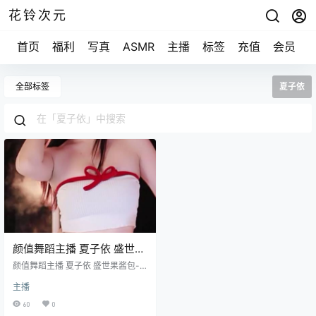
花铃次元
首页
福利
写真
ASMR
主播
标签
充值
会员
全部标签
夏子依
颜值舞蹈主播 夏子依 盛世果
酱包-精选整理热舞合集
颜值舞蹈主播 夏子依 盛世果酱包-
[18v/3.80G]
精选整理热舞合集 [18v/3.80G]
主播
60
0