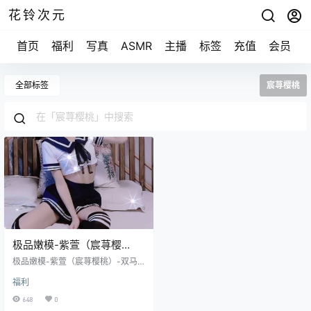
花铃次元
首页
福利
写真
ASMR
主播
标签
充值
会员
全部标签
宸荨樱桃
极品嫩模-紫萱（宸荨樱
桃）-双马尾制服 [1V/1.16G]
极品嫩模-紫萱（宸荨樱桃）-双马
尾制服 [1V/1.16G]
福利
648
0