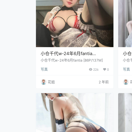
小仓千代w-24年6月fantia
小仓千
[86P/137M]
[68
小仓千代w-24年6月fantia [86P/137M]
小仓千代
写真
226
0
写真
花姐
2 年前