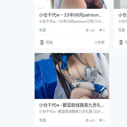
小仓千代w – 23年08月patreon订
小仓
阅 [112P/574M]
[60
小仓千代w - 23年08月patreon订阅 [112P/
小仓千代
574M]
20M]
写真
402
0
写真
花姐
2 年前
小仓千代w -碧蓝航线路易九世礼
服 [20P+189M]
小仓千代w -碧蓝航线路易九世礼服 [20P+1
89M]
写真
460
0