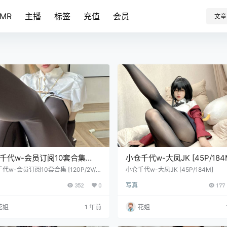
SMR
主播
标签
充值
会员
文章
千代w-会员订阅10套合集
小仓千代w-大凤JK [45P/184
0P/2V/371M]
代w-会员订阅10套合集 [120P/2V/3
小仓千代w-大凤JK [45P/184M]
352
0
写真
177
花姐
1 年前
花姐