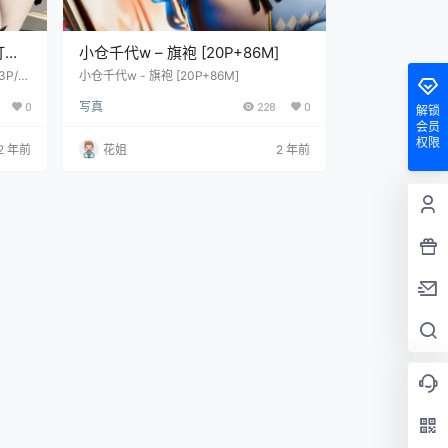
订阅
小仓千代w – 旗袍 [20P+86M]
3P/2
小仓千代w - 旗袍 [20P+86M]
0
写真
228
0
解锁
会员
权限
2 年前
花姐
2 年前