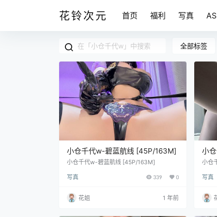
花铃次元
首页
福利
写真
A
全部标签
小仓千代w-碧蓝航线 [45P/163M]
小仓
[12
小仓千代w-碧蓝航线 [45P/163M]
小仓千
71M]
写真
339
0
写真
花姐
1 年前