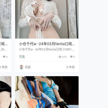
订阅
小仓千代w -24年03月fantia订阅
[126P/1V/519M]
[80
小仓千代w -24年03月fantia订阅 [126P/1
V/519M]
0
写真
673
0
2 年前
花姐
2 年前