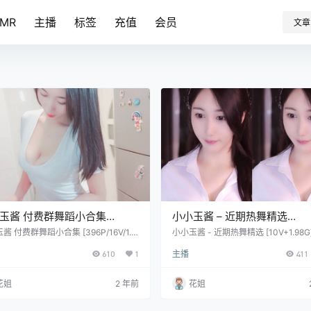
SMR
主播
标签
充值
会员
文章
玉酱 付费群舞蹈小合集
小小玉酱 – 近期热舞精选
P/16V/1.63G]
[10V+1.98G]
酱 付费群舞蹈小合集 [396P/16V/1.6
小小玉酱 - 近期热舞精选 [10V+1.98G
610
1
主播
411
花姐
2 年前
花姐