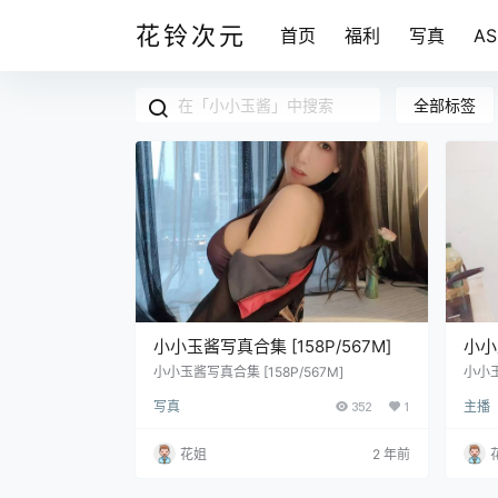
花铃次元
首页
福利
写真
A
全部标签
小小玉酱写真合集 [158P/567M]
小小
[396
小小玉酱写真合集 [158P/567M]
小小玉
3G]
写真
352
1
主播
花姐
2 年前