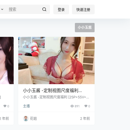
登录
快速注册
小小玉酱
小小玉酱 -定制视图尺度福利
[25P+55V+522M]
]
小小玉酱 -定制视图尺度福利 [25P+55V+5
22M]
0
主播
891
0
2 年前
花姐
2 年前