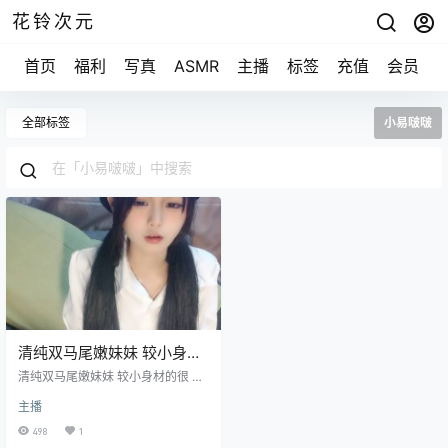
花铃次元
首页
福利
写真
ASMR
主播
标签
充值
会员
全部标签
小易啵啵
清纯双马尾嫩妹妹 较小身材
的很 翘起双腿白袜子
清纯双马尾嫩妹妹 较小身材的很 翘
[1V/1G]
起双腿白袜子 [1V/1G]
主播
498
1