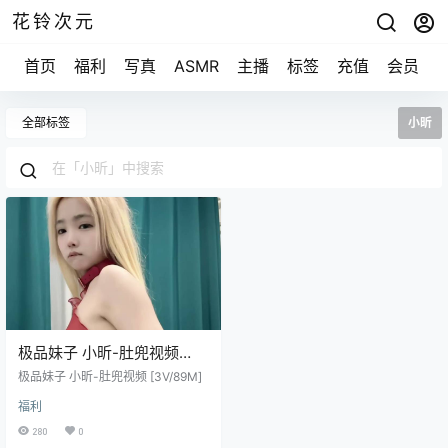
花铃次元
首页
福利
写真
ASMR
主播
标签
充值
会员
全部标签
小昕
极品妹子 小昕-肚兜视频
[3V/89M]
极品妹子 小昕-肚兜视频 [3V/89M]
福利
280
0