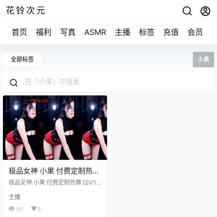
花铃次元
首页
福利
写真
ASMR
主播
标签
充值
会员
全部标签
小果
极品女神 小果 付费定制热舞
[2V/1.02G]
极品女神 小果 付费定制热舞 [2V/1.0
2G]
主播
161
0