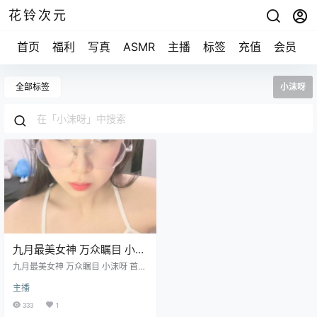
花铃次元
首页
福利
写真
ASMR
主播
标签
充值
会员
全部标签
小沫呀
九月最美女神 万众瞩目 小沫
呀 首次才艺福利秀
九月最美女神 万众瞩目 小沫呀 首次
[1V+1.62G]
才艺福利秀 [1V+1.62G]
主播
333
1