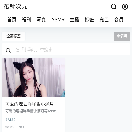
花铃次元
首页
福利
写真
ASMR
主播
标签
充值
会员
全部标签
小满月
可爱的埋埋咩咩酱小满月等
Asmr福利5部合集
可爱的埋埋咩咩酱小满月等Asmr福
[5V+650M]
利5部合集 [5V+650M]
ASMR
265
0