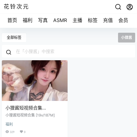
花铃次元
首页
福利
写真
ASMR
主播
标签
充值
会员
全部标签
小狸酱
小狸酱短视频合集
[19v/187M]
小狸酱短视频合集 [19v/187M]
福利
329
0