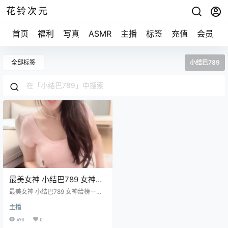
花铃次元
首页
福利
写真
ASMR
主播
标签
充值
会员
全部标签
小结巴789
最美女神 小结巴789 女神给
榜一大哥发福利了
最美女神 小结巴789 女神给榜一大
[3v+1.99G]
哥发福利了 [3v+1.99G]
主播
498
0