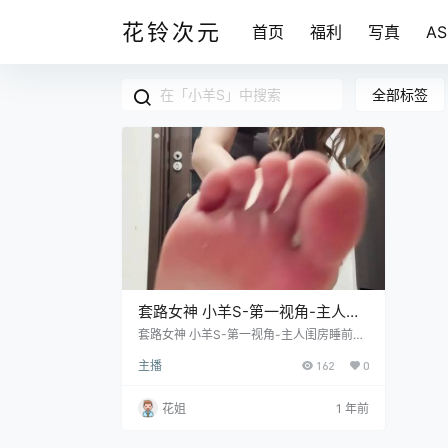
花铃次元
首页
福利
写真
A
全部标签
套路女神 小羊S-第一视角-主人闺
房睡前才艺展示 [1v/810M]
套路女神 小羊S-第一视角-主人闺房睡前才
艺展示 [1v/810M]
主播
162
0
花姐
1 年前