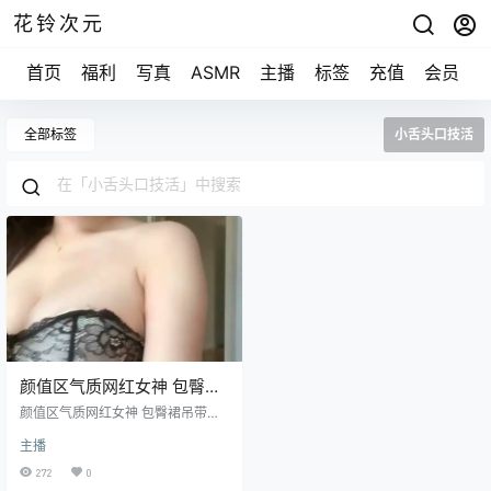
花铃次元
首页
福利
写真
ASMR
主播
标签
充值
会员
全部标签
小舌头口技活
颜值区气质网红女神 包臀裙
吊带黑丝 小舌头口技活展示
颜值区气质网红女神 包臀裙吊带黑
[1v+1.4G]
丝 小舌头口技活展示 [1v+1.41G]
主播
272
0