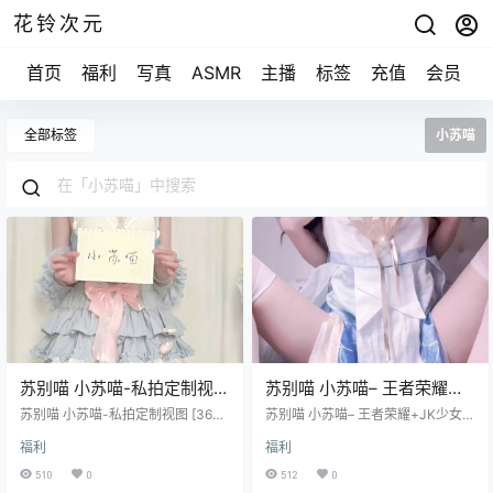
花铃次元
首页
福利
写真
ASMR
主播
标签
充值
会员
全部标签
小苏喵
苏别喵 小苏喵-私拍定制视图
苏别喵 小苏喵– 王者荣耀
[36P/1V/1.58G]
+JK少女 [117P/2V/877M]
苏别喵 小苏喵-私拍定制视图 [36P/
苏别喵 小苏喵– 王者荣耀+JK少女
1V/1.58G]
[117P/2V/877M]
福利
福利
510
0
512
0