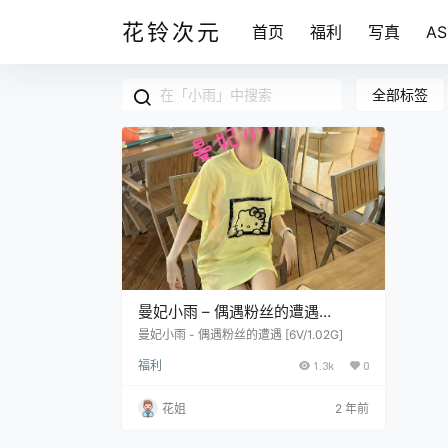
花铃次元
首页
福利
写真
A
全部标签
曼妃小雨 – 偶遇粉丝的遭遇
[6V/1.02G]
曼妃小雨 - 偶遇粉丝的遭遇 [6V/1.02G]
福利
1.3k
0
花姐
2 年前