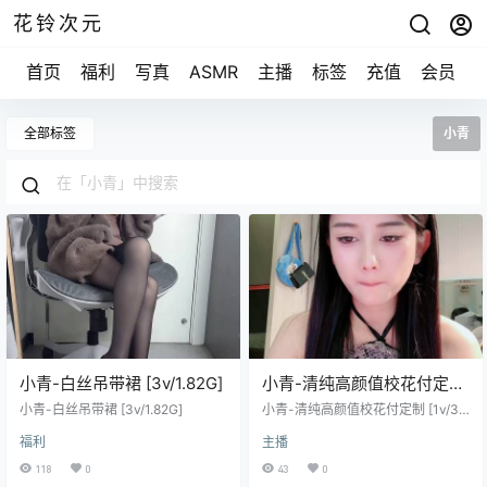
花铃次元
首页
福利
写真
ASMR
主播
标签
充值
会员
全部标签
小青
小青-白丝吊带裙 [3v/1.82G]
小青-清纯高颜值校花付定制
[1v/3.27G]
小青-白丝吊带裙 [3v/1.82G]
小青-清纯高颜值校花付定制 [1v/3.2
7G]
福利
主播
118
0
43
0