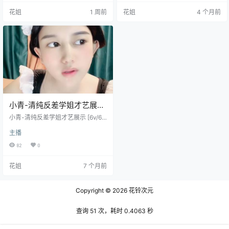
花姐
1 周前
花姐
4 个月前
小青-清纯反差学姐才艺展示
[6v/6.45G]
小青-清纯反差学姐才艺展示 [6v/6.
45G]
主播
82
0
花姐
7 个月前
Copyright © 2026
花铃次元
查询 51 次，耗时 0.4063 秒