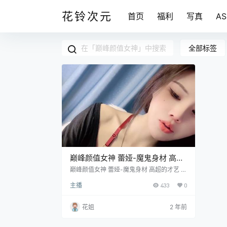
花铃次元
首页
福利
写真
A
全部标签
巅峰颜值女神 蕾娅-魔鬼身材 高超
的才艺 [1v/3.71G]
巅峰颜值女神 蕾娅-魔鬼身材 高超的才艺 [1
v/3.71G]
主播
433
0
花姐
2 年前