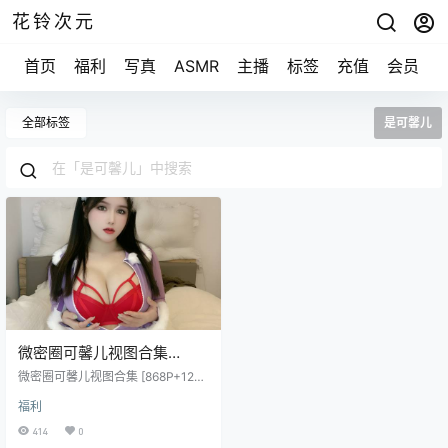
花铃次元
首页
福利
写真
ASMR
主播
标签
充值
会员
全部标签
是可馨儿
微密圈可馨儿视图合集
[868P+128V+2.54G]
微密圈可馨儿视图合集 [868P+128V
+2.54G]
福利
414
0