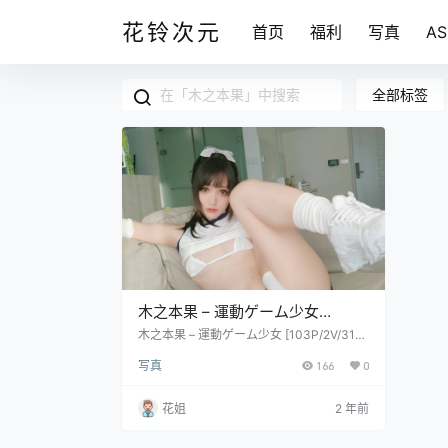
花铃次元
首页
福利
写真
A
全部标签
木之本果 – 運動ゲーム少女
[103P/2V/318M]
木之本果 – 運動ゲーム少女 [103P/2V/318
M]
写真
166
0
花姐
2 年前