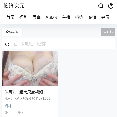
花铃次元
首页
福利
写真
ASMR
主播
标签
充值
会员
全部标签
朱可儿
朱可儿 -超大尺度视频
[1v+1.86G]
朱可儿 -超大尺度视频 [1v+1.86G]
福利
1.1k
0