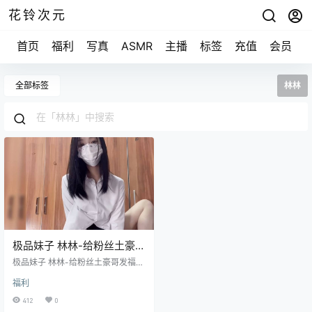
花铃次元
首页
福利
写真
ASMR
主播
标签
充值
会员
全部标签
林林
极品妹子 林林-给粉丝土豪哥
发福利 [1V/240M]
极品妹子 林林-给粉丝土豪哥发福利
[1V/240M]
福利
412
0