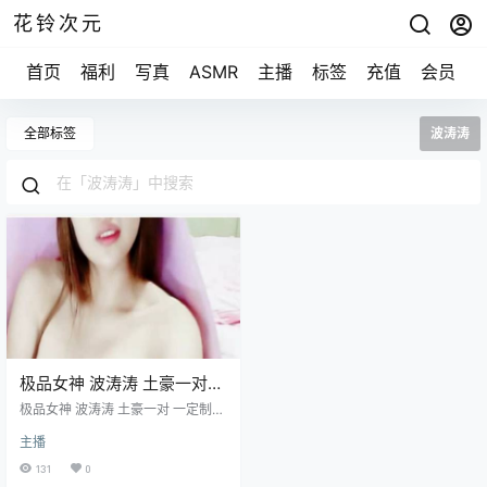
花铃次元
首页
福利
写真
ASMR
主播
标签
充值
会员
全部标签
波涛涛
极品女神 波涛涛 土豪一对
一定制视频 [1V+494M]
极品女神 波涛涛 土豪一对 一定制视
频 [1V+494M]
主播
131
0