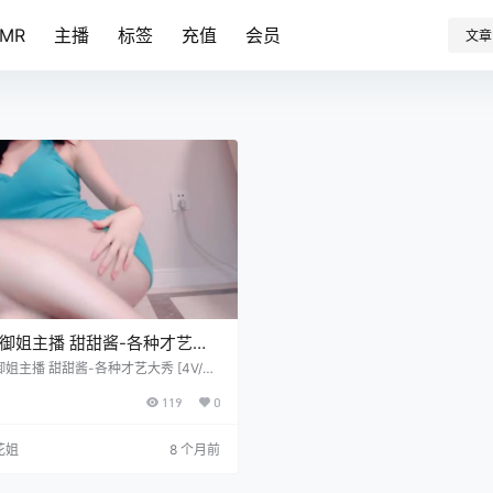
SMR
主播
标签
充值
会员
文章
御姐主播 甜甜酱-各种才艺大
4V/3.44G]
姐主播 甜甜酱-各种才艺大秀 [4V/3.
119
0
花姐
8 个月前