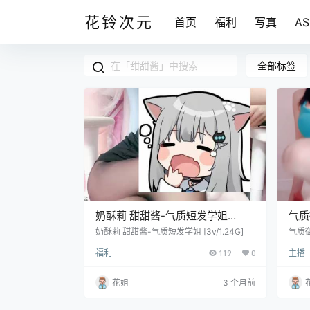
花铃次元
首页
福利
写真
A
全部标签
奶酥莉 甜甜酱-气质短发学姐
气质
[3v/1.24G]
秀 [
奶酥莉 甜甜酱-气质短发学姐 [3v/1.24G]
气质御
44G]
福利
119
0
主播
花姐
3 个月前