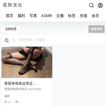
花铃次元
首页
福利
写真
ASMR
主播
标签
充值
会员
全部标签
登登来咯
登登来咯黑丝秀足
[1V/125M]
登登来咯黑丝秀足 [1V/125M]
福利
415
0