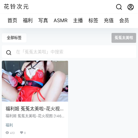
花铃次元
首页
福利
写真
ASMR
主播
标签
充值
会员
全部标签
菟菟太美啦
福利姬 菟菟太美啦-花火视图
[146P/2V/838M]
福利姬 菟菟太美啦-花火视图 [146
P/2V/838M]
福利
413
0