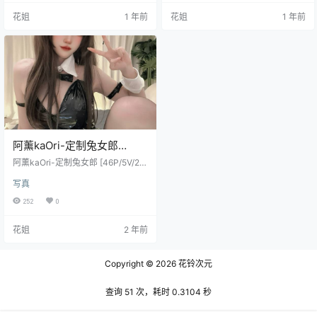
花姐
1 年前
花姐
1 年前
阿薰kaOri-定制兔女郎
[46P/5V/210M]
阿薰kaOri-定制兔女郎 [46P/5V/21
0M]
写真
252
0
花姐
2 年前
Copyright © 2026
花铃次元
查询 51 次，耗时 0.3104 秒