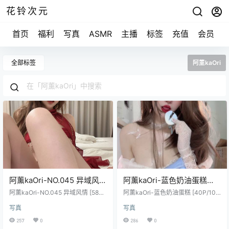
花铃次元
首页
福利
写真
ASMR
主播
标签
充值
会员
全部标签
阿薰kaOri
阿薰kaOri-NO.045 异域风情
阿薰kaOri-蓝色奶油蛋糕
[58P/23V/489M]
[40P/10V/508M]
阿薰kaOri-NO.045 异域风情 [58P/
阿薰kaOri-蓝色奶油蛋糕 [40P/10
23V/489M]
V/508M]
写真
写真
257
0
286
0