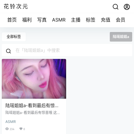
花铃次元
首页
福利
写真
ASMR
主播
标签
充值
会员
全部标签
陆瑶姐姐a
陆瑶姐姐a-看到最后有惊喜
哦 这种双视角的好看吗
陆瑶姐姐a-看到最后有惊喜哦 这种
[2V/152M]
双视角的好看吗 [2V/152M]
ASMR
234
0