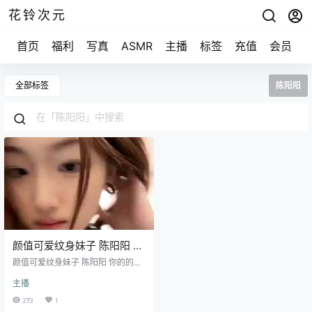
花铃次元
首页
福利
写真
ASMR
主播
标签
充值
会员
全部标签
陈阳阳
颜值可爱纹身妹子 陈阳阳 你
的的小奶狗 [3V/846M]
颜值可爱纹身妹子 陈阳阳 你的的小
奶狗 [3V/846M]
主播
273
1