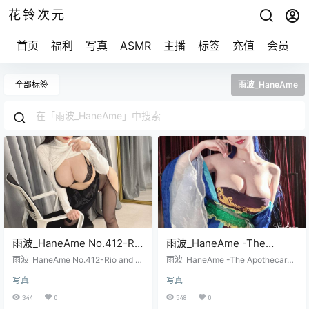
花铃次元
首页
福利
写真
ASMR
主播
标签
充值
会员
全部标签
雨波_HaneAme
雨波_HaneAme No.412-Rio
雨波_HaneAme -The
and DongTang Selfie
Apothecary Diaries
雨波_HaneAme No.412-Rio and D
雨波_HaneAme -The Apothecary
[50P/10V/1.47G]
ongTang Selfie [50P/10V/1.47G]
Consort Lihu梨花妃（药屋
Diaries Consort Lihu梨花妃（药屋
写真
写真
少女的呢喃）[35P/283M]
少女的呢喃）[35P/283M]
344
0
548
0