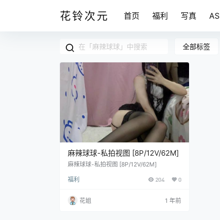
花铃次元
首页
福利
写真
A
全部标签
麻辣球球-私拍视图 [8P/12V/62M]
麻辣球球-私拍视图 [8P/12V/62M]
福利
204
0
花姐
1 年前