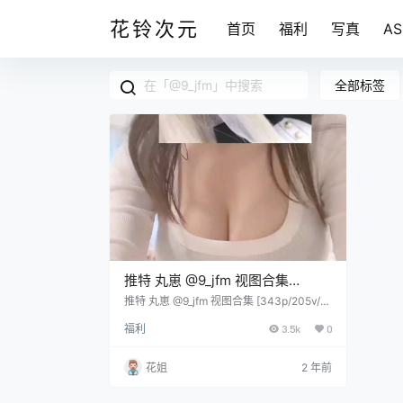
花铃次元
首页
福利
写真
A
全部标签
推特 丸崽 @9_jfm 视图合集
[343p/205v/1.62G]
推特 丸崽 @9_jfm 视图合集 [343p/205v/1.
62G]
福利
3.5k
0
花姐
2 年前