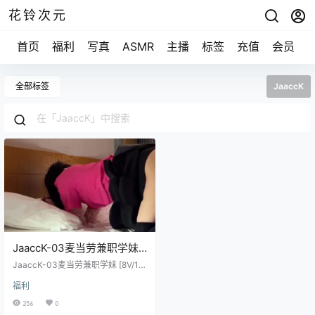
花铃次元
首页
福利
写真
ASMR
主播
标签
充值
会员
全部标签
JaaccK
JaaccK-03麦当劳兼职学妹
[8V/135M]
JaaccK-03麦当劳兼职学妹 [8V/13
5M]
福利
256
0