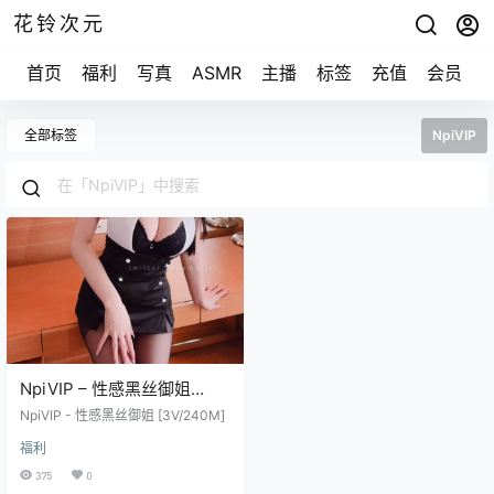
花铃次元
首页
福利
写真
ASMR
主播
标签
充值
会员
全部标签
NpiVIP
NpiVIP – 性感黑丝御姐
[3V/240M]
NpiVIP - 性感黑丝御姐 [3V/240M]
福利
375
0