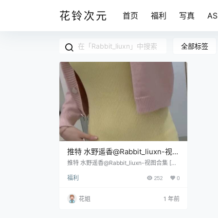
花铃次元
首页
福利
写真
A
全部标签
推特 水野遥香@Rabbit_liuxn-视图
合集 [327P/91V/1.33G]
推特 水野遥香@Rabbit_liuxn-视图合集 [32
7P/91V/1.32G]
福利
252
0
花姐
1 年前