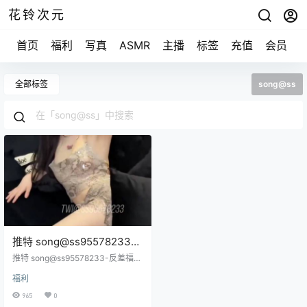
花铃次元
首页
福利
写真
ASMR
主播
标签
充值
会员
全部标签
song@ss
推特 song@ss95578233-
反差福利视图合集
推特 song@ss95578233-反差福利
[51p/14v/3.09G]
视图合集 [51p/14v/3.09G]
福利
965
0