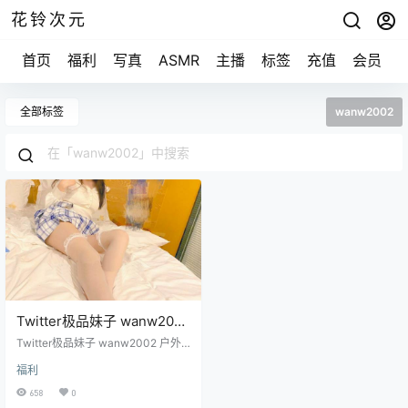
花铃次元
首页
福利
写真
ASMR
主播
标签
充值
会员
全部标签
wanw2002
Twitter极品妹子 wanw2002
户外露出 [37P/6V/151M]
Twitter极品妹子 wanw2002 户外
露出 [37P/6V/151M]
福利
658
0